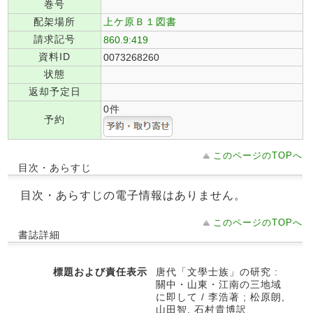
巻号
配架場所
上ケ原Ｂ１図書
請求記号
860.9:419
資料ID
0073268260
状態
返却予定日
0件
予約
このページのTOPへ
目次・あらすじ
目次・あらすじの電子情報はありません。
このページのTOPへ
書誌詳細
標題および責任表示
唐代「文學士族」の研究 :
關中・山東・江南の三地域
に即して / 李浩著 ; 松原朗,
山田智, 石村貴博訳