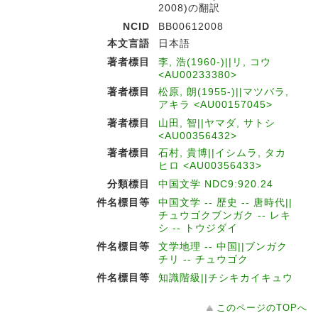
2008)の翻訳
NCID
BB00612008
本文言語
日本語
著者標目
李, 浩(1960-)||リ, コウ
<AU00233380>
著者標目
松原, 朗(1955-)||マツバラ,
アキラ <AU00157045>
著者標目
山田, 智||ヤマダ, サトシ
<AU00356432>
著者標目
石村, 貴博||イシムラ, タカ
ヒロ <AU00356433>
分類標目
中国文学 NDC9:920.24
件名標目等
中国文学 -- 歴史 -- 唐時代||
チュウゴクブンガク -- レキ
シ -- トウジダイ
件名標目等
文学地理 -- 中国||ブンガク
チリ -- チュウゴク
件名標目等
知識階級||チシキカイキュウ
このページのTOPへ