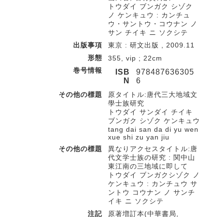
トウダイ ブンガク シゾク
ノ ケンキュウ : カンチュ
ウ・サントウ・コウナン ノ
サン チイキ ニ ソクシテ
出版事項
東京 : 研文出版 , 2009.11
形態
355, vip ; 22cm
巻号情報
ISB
978487636305
N
6
その他の標題
原タイトル:唐代三大地域文
學士族研究
トウダイ サンダイ チイキ
ブンガク シゾク ケンキュウ
tang dai san da di yu wen
xue shi zu yan jiu
その他の標題
異なりアクセスタイトル:唐
代文学士族の研究 : 関中山
東江南の三地域に即して
トウダイ ブンガクシゾク ノ
ケンキュウ : カンチュウ サ
ントウ コウナン ノ サンチ
イキ ニ ソクシテ
注記
原著増訂本(中華書局,