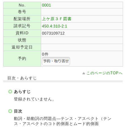
No.
0001
巻号
配架場所
上ケ原３Ｆ図書
請求記号
450.4:310-2:1
資料ID
0073109712
状態
返却予定日
0件
予約
このページのTOPへ
目次・あらすじ
あらすじ
登録されていません。
目次
動詞・助動詞の問題点―テンス・アスペクト（テン
ス・アスペクトのコト的側面とムード的側面