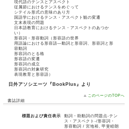
現代語のテンスとアスペクト
従属節におけるテンスをめぐって
シテイル形式の意味のあり方
国語学におけるテンス・アスペクト観の変遷
文末表現の問題
日本語教育におけるテンス・アスペクトのあつか
い）
形容詞・形容動詞（形容語の世界
用語論における形容語―動詞と形容詞、形容詞と形
容動詞
形容詞のとる格
形容語の変遷
形容詞の成立
形容詞の対象研究
表現教育と形容語）
日外アソシエーツ『BookPlus』より
このページのTOPへ
書誌詳細
標題および責任表示
動詞・助動詞の問題点-テン
ス・アスペクト-/形容詞・
形容動詞 / 宮地裕, 甲斐睦朗