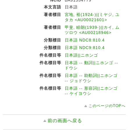
NCID
BA91354779
本文言語
日本語
著者標目
宮地, 裕(1924-)||ミヤジ, ユ
タカ <AU00021601>
著者標目
甲斐, 睦朗(1939-)||カイ, ム
ツロウ <AU00218946>
分類標目
日本語 NDC8:810.4
分類標目
日本語 NDC9:810.4
件名標目等
日本語||ニホンゴ
件名標目等
日本語 -- 動詞||ニホンゴ --
ドウシ
件名標目等
日本語 -- 助動詞||ニホンゴ
-- ジョドウシ
件名標目等
日本語 -- 形容詞||ニホンゴ
-- ケイヨウシ
このページのTOPへ
前の画面へ戻る