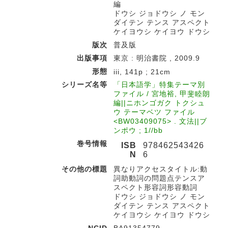
編
ドウシ ジョドウシ ノ モン
ダイテン テンス アスペクト
ケイヨウシ ケイヨウ ドウシ
版次
普及版
出版事項
東京 : 明治書院 , 2009.9
形態
iii, 141p ; 21cm
シリーズ名等
「日本語学」特集テーマ別
ファイル / 宮地裕, 甲斐睦朗
編||ニホンゴガク トクシュ
ウ テーマベツ ファイル
<BW03409075> . 文法||ブ
ンポウ ; 1//bb
巻号情報
ISB
978462543426
N
6
その他の標題
異なりアクセスタイトル:動
詞助動詞の問題点テンスア
スペクト形容詞形容動詞
ドウシ ジョドウシ ノ モン
ダイテン テンス アスペクト
ケイヨウシ ケイヨウ ドウシ