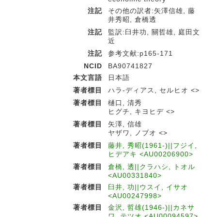
注記
その他の訳者:矢澤信雄, 藤
井秀昭, 倉橋透
注記
監訳:臼井功, 關哲雄, 庭田文
近
注記
参考文献:p165-171
NCID
BA90741827
本文言語
日本語
著者標目
ハラ-ディアス, セルヒオ <>
著者標目
樋口, 清秀
ヒグチ, キヨヒデ <>
著者標目
矢澤, 信雄
ヤザワ, ノブオ <>
著者標目
藤井, 秀昭(1961-)||フジイ,
ヒデアキ <AU00206900>
著者標目
倉橋, 透||クラハシ, トオル
<AU00331840>
著者標目
臼井, 功||ウスイ, イサオ
<AU00247998>
著者標目
金沢, 哲雄(1946-)||カネサ
ワ, テツオ <AU00094597>