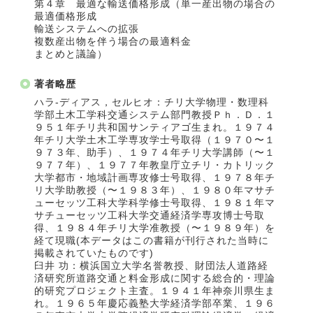
第４章 最適な輸送価格形成（単一産出物の場合の
最適価格形成
輸送システムへの拡張
複数産出物を伴う場合の最適料金
まとめと議論）
著者略歴
ハラ‐ディアス，セルヒオ：チリ大学物理・数理科
学部土木工学科交通システム部門教授Ｐｈ．Ｄ．１
９５１年チリ共和国サンティアゴ生まれ。１９７４
年チリ大学土木工学専攻学士号取得（１９７０〜１
９７３年、助手）、１９７４年チリ大学講師（〜１
９７７年）、１９７７年教皇庁立チリ・カトリック
大学都市・地域計画専攻修士号取得、１９７８年チ
リ大学助教授（〜１９８３年）、１９８０年マサチ
ューセッツ工科大学科学修士号取得、１９８１年マ
サチューセッツ工科大学交通経済学専攻博士号取
得、１９８４年チリ大学准教授（〜１９８９年）を
経て現職(本データはこの書籍が刊行された当時に
掲載されていたものです)
臼井 功：横浜国立大学名誉教授、財団法人道路経
済研究所道路交通と料金形成に関する総合的・理論
的研究プロジェクト主査。１９４１年神奈川県生ま
れ。１９６５年慶応義塾大学経済学部卒業、１９６