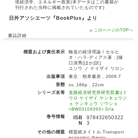
境経済学、エネルギー政策(本データはこの書籍が
刊行された当時に掲載されていたものです)
日外アソシエーツ『BookPlus』より
このページのTOPへ
書誌詳細
標題および責任表示
輸送の経済理論 / セルヒ
オ・ハラ-ディアス著 ; [樋
口清秀[ほか]訳]
ユソウ ノ ケイザイ リロン
出版事項
東京 : 勁草書房 , 2009.7
形態
xv, 186p ; 22cm
シリーズ名等
道路経済研究所研究双書||ド
ウロ ケイザイ ケンキュウジ
ョ ケンキュウ ソウショ
<BW03159393> 5//a
巻号情報
ISB
978432650322
N
3
その他の標題
標題紙タイトル:Transport
economic theory