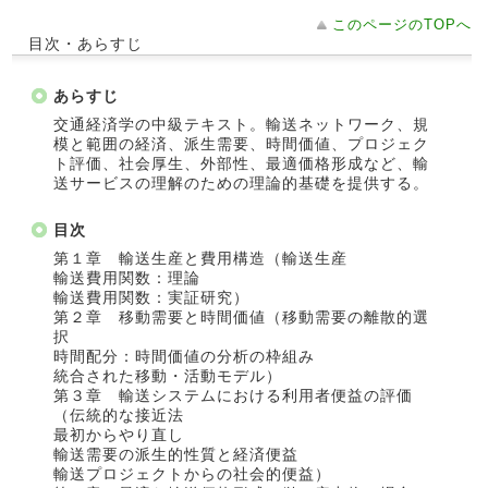
このページのTOPへ
目次・あらすじ
あらすじ
交通経済学の中級テキスト。輸送ネットワーク、規
模と範囲の経済、派生需要、時間価値、プロジェク
ト評価、社会厚生、外部性、最適価格形成など、輸
送サービスの理解のための理論的基礎を提供する。
目次
第１章 輸送生産と費用構造（輸送生産
輸送費用関数：理論
輸送費用関数：実証研究）
第２章 移動需要と時間価値（移動需要の離散的選
択
時間配分：時間価値の分析の枠組み
統合された移動・活動モデル）
第３章 輸送システムにおける利用者便益の評価
（伝統的な接近法
最初からやり直し
輸送需要の派生的性質と経済便益
輸送プロジェクトからの社会的便益）