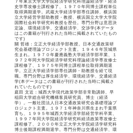
７年東京大学大学院経済学研究科理論経済学・経済
史学専攻修士課程修了、１９７０年同博士課程単位
取得満期退学。武蔵大学経済学部専任講師、横浜国
立大学経営学部助教授・教授、横浜国立大学大学院
国際社会科学研究科教授を歴任。専門分野は意思決
定論、環境経済学、交通経済学、交渉学(本データ
はこの書籍が刊行された当時に掲載されていたもの
です)
關 哲雄：立正大学経済学部教授。日本交通政策研
究会基礎理論プロジェクト主査。１９４６年茨城県
生まれ。１９７０年慶應義塾大学経済学部卒業、１
９７２年同大学院経済学研究科理論経済学専攻修士
課程修了、１９７５年同博士課程単位取得満期退
学。立正大学経済学部専任講師・助教授を経て現
職。専門分野は厚生経済学、環境経済学、交通経済
学(本データはこの書籍が刊行された当時に掲載さ
れていたものです)
庭田 文近：城西大学現代政策学部非常勤講師、早
稲田大学総合研究機構客員研究員、博士（経済
学）。一般社団法人日本交通政策研究会基礎理論プ
ロジェクト主査。１９７１年神奈川県生まれ千葉県
育ち、１９９５年城西大学経済学部経営学科卒業、
１９９７年同大学院経済学研究科経済政策専攻修士
課程修了、２０００年立正大学大学院経済学研究科
博士後期課程満期退学。専門分野は交通経済学、環