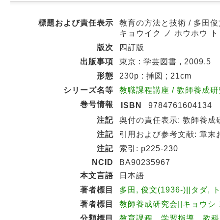
標題および責任表示
教育の方法と技術 / 多田
キョウイク ノ ホウホウ ト
版次
四訂版
出版事項
東京 : 学芸図書 , 2009.5
形態
230p : 挿図 ; 21cm
シリーズ名等
教職課程講座 / 教師養成研究会
巻号情報
ISBN
9784761604134
注記
奥付の責任表示: 教師養成
注記
引用および参考文献: 章末
注記
索引: p225-230
NCID
BA90235967
本文言語
日本語
著者標目
多田, 俊文(1936-)||タダ, 
著者標目
教師養成研究会||キョウシ ヨ
分類標目
教育課程．学習指導．教科別教