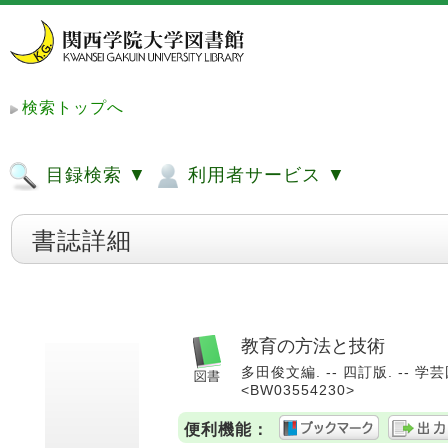
検索トップへ
目録検索 ▼
利用者サービス ▼
書誌詳細
教育の方法と技術
多田俊文編. -- 四訂版. -- 学芸図
<BW03554230>
便利機能：