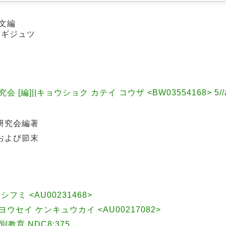
俊文編
 ギジュツ
 [編]||キョウショク カテイ コウザ <BW03554168> 5//
研究会編著
および節末
トシフミ <AU00231468>
ウセイ ケンキュウカイ <AU00217082>
育 NDC8:375