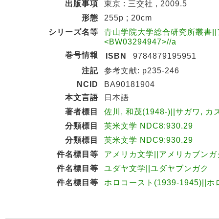
出版事項
東京 : 三交社 , 2009.5
形態
255p ; 20cm
シリーズ名等
青山学院大学総合研究所叢書||
<BW03294947>//a
巻号情報
ISBN
9784879195951
注記
参考文献: p235-246
NCID
BA90181904
本文言語
日本語
著者標目
佐川, 和茂(1948-)||サガワ, カ
分類標目
英米文学 NDC8:930.29
分類標目
英米文学 NDC9:930.29
件名標目等
アメリカ文学||アメリカブンガ
件名標目等
ユダヤ文学||ユダヤブンガク
件名標目等
ホロコースト(1939-1945)||ホ