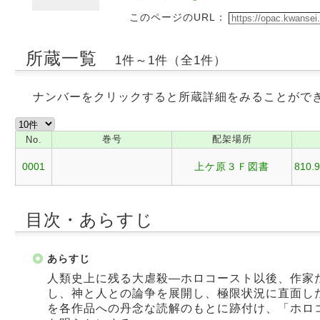
このページのURL：
所蔵一覧
1件～1件（全1件）
ナンバーをクリックすると所蔵詳細をみることがで
巻号
配架場所
No.
0001
上ケ原３Ｆ図書
810.9
目次・あらすじ
あらすじ
人類史上に残る大虐殺―ホロコースト以後、作家
し、神と人との論争を展開し、極限状況に直面し
を各作品への丹念な読解のもとに跡付け、「ホロ