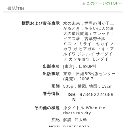
このページのTOPへ
書誌詳細
標題および責任表示
水の未来 : 世界の川が干上
がるとき : あるいは人類最
大の環境問題 / フレッド・
ピアス著 ; 古草秀子訳
ミズ ノ ミライ : セカイ ノ
カワ ガ ヒアガル トキ : ア
ルイワ ジンルイ サイダイ
ノ カンキョウ モンダイ
出版事項
[東京] : 日経BP社
出版事項
東京 : 日経BP出版センター
(発売) , 2008.7
形態
505p : 挿図, 地図 ; 19cm
巻号情報
ISB
978482224689
N
1
その他の標題
原タイトル:When the
rivers run dry
注記
解説: 沖大幹