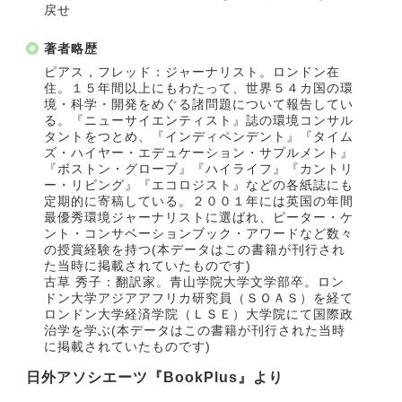
戻せ
著者略歴
ピアス，フレッド：ジャーナリスト。ロンドン在
住。１５年間以上にもわたって、世界５４カ国の環
境・科学・開発をめぐる諸問題について報告してい
る。『ニューサイエンティスト』誌の環境コンサル
タントをつとめ、『インディペンデント』『タイム
ズ・ハイヤー・エデュケーション・サプルメント』
『ボストン・グローブ』『ハイライフ』『カントリ
ー・リビング』『エコロジスト』などの各紙誌にも
定期的に寄稿している。２００１年には英国の年間
最優秀環境ジャーナリストに選ばれ、ピーター・ケ
ント・コンサベーションブック・アワードなど数々
の授賞経験を持つ(本データはこの書籍が刊行され
た当時に掲載されていたものです)
古草 秀子：翻訳家。青山学院大学文学部卒。ロン
ドン大学アジアアフリカ研究員（ＳＯＡＳ）を経て
ロンドン大学経済学院（ＬＳＥ）大学院にて国際政
治学を学ぶ(本データはこの書籍が刊行された当時
に掲載されていたものです)
日外アソシエーツ『BookPlus』より