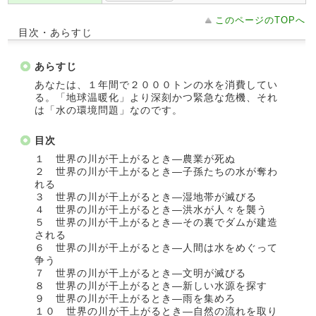
このページのTOPへ
目次・あらすじ
あらすじ
あなたは、１年間で２０００トンの水を消費してい
る。「地球温暖化」より深刻かつ緊急な危機、それ
は「水の環境問題」なのです。
目次
１ 世界の川が干上がるとき―農業が死ぬ
２ 世界の川が干上がるとき―子孫たちの水が奪わ
れる
３ 世界の川が干上がるとき―湿地帯が滅びる
４ 世界の川が干上がるとき―洪水が人々を襲う
５ 世界の川が干上がるとき―その裏でダムが建造
される
６ 世界の川が干上がるとき―人間は水をめぐって
争う
７ 世界の川が干上がるとき―文明が滅びる
８ 世界の川が干上がるとき―新しい水源を探す
９ 世界の川が干上がるとき―雨を集めろ
１０ 世界の川が干上がるとき―自然の流れを取り