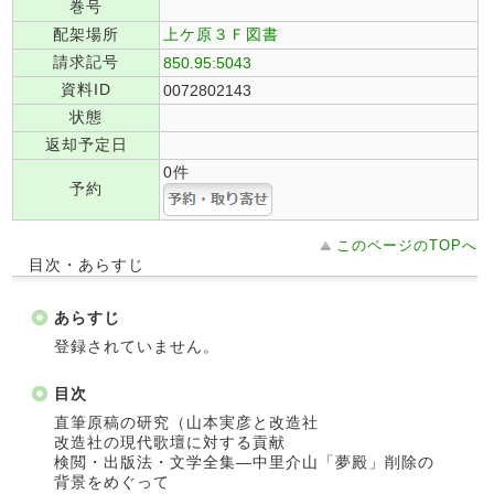
巻号
配架場所
上ケ原３Ｆ図書
請求記号
850.95:5043
資料ID
0072802143
状態
返却予定日
0件
予約
このページのTOPへ
目次・あらすじ
あらすじ
登録されていません。
目次
直筆原稿の研究（山本実彦と改造社
改造社の現代歌壇に対する貢献
検閲・出版法・文学全集―中里介山「夢殿」削除の
背景をめぐって