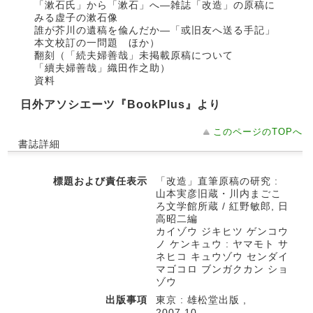
「漱石氏」から「漱石」へ―雑誌「改造」の原稿に
みる虚子の漱石像
誰が芥川の遺稿を偸んだか―「或旧友へ送る手記」
本文校訂の一問題 ほか）
翻刻（「続夫婦善哉」未掲載原稿について
「續夫婦善哉」織田作之助）
資料
日外アソシエーツ『BookPlus』より
このページのTOPへ
書誌詳細
標題および責任表示
「改造」直筆原稿の研究 :
山本実彦旧蔵・川内まごこ
ろ文学館所蔵 / 紅野敏郎, 日
高昭二編
カイゾウ ジキヒツ ゲンコウ
ノ ケンキュウ : ヤマモト サ
ネヒコ キュウゾウ センダイ
マゴコロ ブンガクカン ショ
ゾウ
出版事項
東京 : 雄松堂出版 ,
2007.10