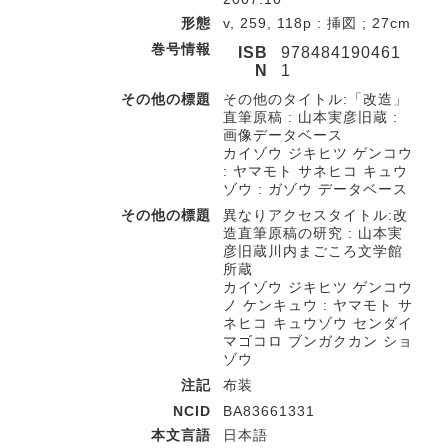
形態
v, 259, 118p : 挿図 ; 27cm
巻号情報
ISB
978484190461
N
1
その他の標題
その他のタイトル:「改造」
直筆原稿 : 山本実彦旧蔵 :
画像データベース
カイゾウ ジキヒツ ゲンコウ
: ヤマモト サネヒコ キュウ
ゾウ : ガゾウ データベース
その他の標題
異なりアクセスタイトル:改
造直筆原稿の研究 : 山本実
彦旧蔵川内まごころ文学館
所蔵
カイゾウ ジキヒツ ゲンコウ
ノ ケンキュウ : ヤマモト サ
ネヒコ キュウゾウ センダイ
マゴコロ ブンガクカン ショ
ゾウ
注記
布装
NCID
BA83661331
本文言語
日本語