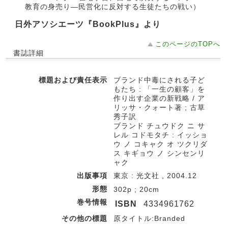
教育の身売り―民営化に反対する生徒たちの戦い）
日外アソシエーツ『BookPlus』より
このページのTOPへ
書誌詳細
標題および責任表示
ブランド中毒にされる子ど
もたち : 「一生の顧客」を
作り出す企業の新戦略 / ア
リッサ・クォート著 ; 古草
秀子訳
ブランド チュウドク ニ サ
レル コドモタチ : イッショ
ウ ノ コキャク オ ツクリダ
ス キギョウ ノ シンセンリ
ャク
出版事項
東京 : 光文社 , 2004.12
形態
302p ; 20cm
巻号情報
ISBN
4334961762
その他の標題
原タイトル:Branded