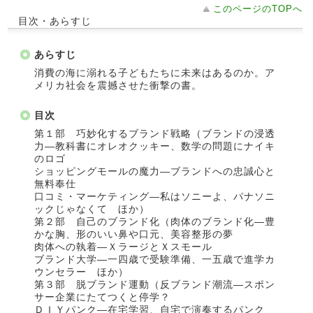
このページのTOPへ
目次・あらすじ
あらすじ
消費の海に溺れる子どもたちに未来はあるのか。ア
メリカ社会を震撼させた衝撃の書。
目次
第１部 巧妙化するブランド戦略（ブランドの浸透
力―教科書にオレオクッキー、数学の問題にナイキ
のロゴ
ショッピングモールの魔力―ブランドへの忠誠心と
無料奉仕
口コミ・マーケティング―私はソニーよ、パナソニ
ックじゃなくて ほか）
第２部 自己のブランド化（肉体のブランド化―豊
かな胸、形のいい鼻や口元、美容整形の夢
肉体への執着―ＸラージとＸスモール
ブランド大学―一四歳で受験準備、一五歳で進学カ
ウンセラー ほか）
第３部 脱ブランド運動（反ブランド潮流―スポン
サー企業にたてつくと停学？
ＤＩＹパンク―在宅学習、自宅で演奏するパンク