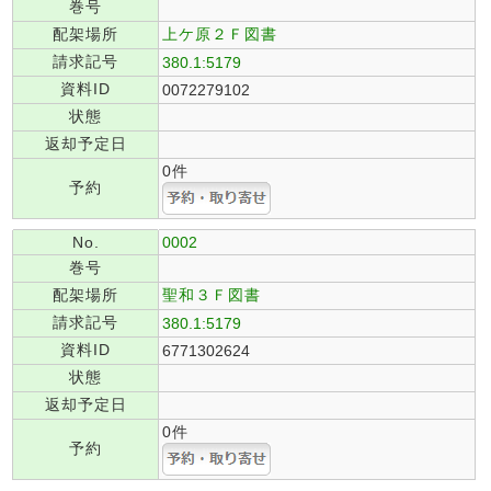
巻号
配架場所
上ケ原２Ｆ図書
請求記号
380.1:5179
資料ID
0072279102
状態
返却予定日
0件
予約
No.
0002
巻号
配架場所
聖和３Ｆ図書
請求記号
380.1:5179
資料ID
6771302624
状態
返却予定日
0件
予約