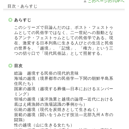
このページのTOPへ
目次・あらすじ
あらすじ
このシリーズで目論んだのは、ポスト・フェストゥ
ムとしての民俗学ではなく、二一世紀への胎動とな
るアンテ・フェストゥムとしての民俗学である。現
在、激変する日本列島に生きる人びとの生活と民俗
の世界を、「越境」、「記憶」、「権力」という三
つの切り口で「現代民俗誌」として照射する。
目次
総論 越境する民俗の現代的意味
海域の越境（境界都市の民俗学―下関の朝鮮半島系
住民たち）
国家の越境（越境する葬儀―日本におけるエンバー
ミング）
領域の越境（遠洋漁業と越境の論理―近代における
底はえ縄漁師の漁場認識の事例から）
伝統の越境（現代を炭焼きとして生きぬく）
規範の越境（闘いをうみだす技法―北部九州Ａ市の
闘鶏）
性の越境（山に生きる女たち）