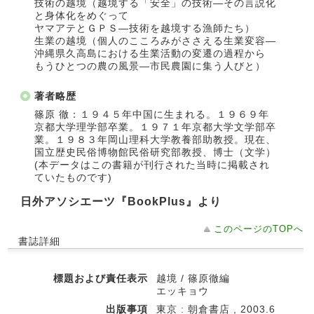
技術の越境（越境する「安全」の技術―その言説化
と身体化をめぐって
ヤマアテとＧＰＳ―技術を越境する漁師たち）
生業の越境（個人のこころみがささえる生業変容―
沖縄県久高島における生業活動の変遷の過程から
もうひとつの農の風景―市民農園に集う人びと）
著者略歴
篠原 徹：１９４５年中国に生まれる。１９６９年
京都大学理学部卒業。１９７１年京都大学文学部卒
業。１９８３年岡山理科大学教養部助教授。現在、
国立歴史民俗博物館民俗研究部教授、博士（文学）
(本データはこの書籍が刊行された当時に掲載され
ていたものです)
日外アソシエーツ『BookPlus』より
このページのTOPへ
書誌詳細
標題および責任表示
越境 / 篠原徹編
エッキョウ
出版事項
東京 : 朝倉書店 , 2003.6