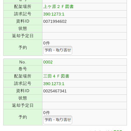
配架場所
上ケ原２Ｆ図書
請求記号
390:1273:1
資料ID
0071994602
状態
返却予定日
0件
予約
No.
0002
巻号
配架場所
三田４Ｆ図書
請求記号
390:1273:1
資料ID
0025467341
状態
返却予定日
0件
予約