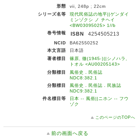
形態
vii, 248p ; 22cm
シリーズ名等
現代民俗誌の地平||ゲンダイ
ミンゾクシ ノ チヘイ
<BW03095025> 1//b
巻号情報
ISBN
4254505213
NCID
BA62550252
本文言語
日本語
著者標目
篠原, 徹(1945-)||シノハラ,
トオル <AU00205143>
分類標目
風俗史．民俗誌
NDC8:382.1
分類標目
風俗史．民俗誌．民族誌
NDC9:382.1
件名標目等
日本 -- 風俗||ニホン -- フウ
ゾク
このページのTOPへ
前の画面へ戻る