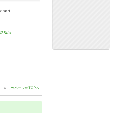
Schart
325//a
このページのTOPへ