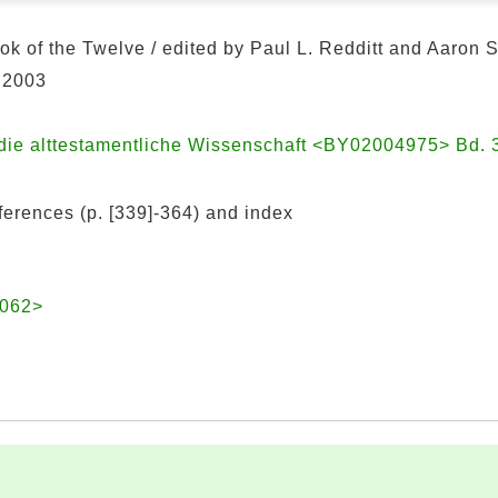
ok of the Twelve / edited by Paul L. Redditt and Aaron 
, 2003
ür die alttestamentliche Wissenschaft <BY02004975> Bd. 
ferences (p. [339]-364) and index
5062>