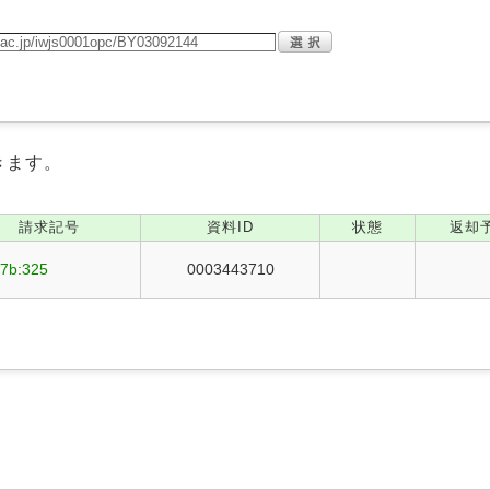
きます。
請求記号
資料ID
状態
返却
67b:325
0003443710