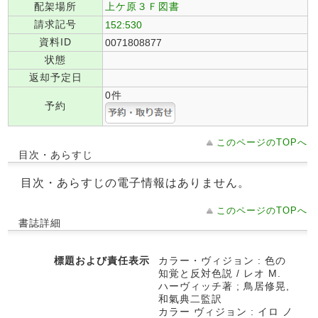
配架場所
上ケ原３Ｆ図書
請求記号
152:530
資料ID
0071808877
状態
返却予定日
0件
予約
このページのTOPへ
目次・あらすじ
目次・あらすじの電子情報はありません。
このページのTOPへ
書誌詳細
標題および責任表示
カラー・ヴィジョン : 色の
知覚と反対色説 / レオ M.
ハーヴィッチ著 ; 鳥居修晃,
和氣典二監訳
カラー ヴィジョン : イロ ノ