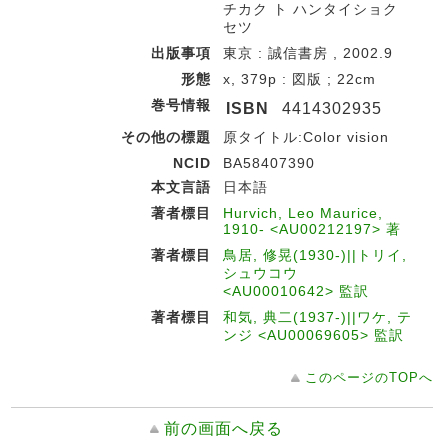
チカク ト ハンタイショク
セツ
出版事項
東京 : 誠信書房 , 2002.9
形態
x, 379p : 図版 ; 22cm
巻号情報
ISBN
4414302935
その他の標題
原タイトル:Color vision
NCID
BA58407390
本文言語
日本語
著者標目
Hurvich, Leo Maurice,
1910- <AU00212197> 著
著者標目
鳥居, 修晃(1930-)||トリイ,
シュウコウ
<AU00010642> 監訳
著者標目
和気, 典二(1937-)||ワケ, テ
ンジ <AU00069605> 監訳
このページのTOPへ
前の画面へ戻る