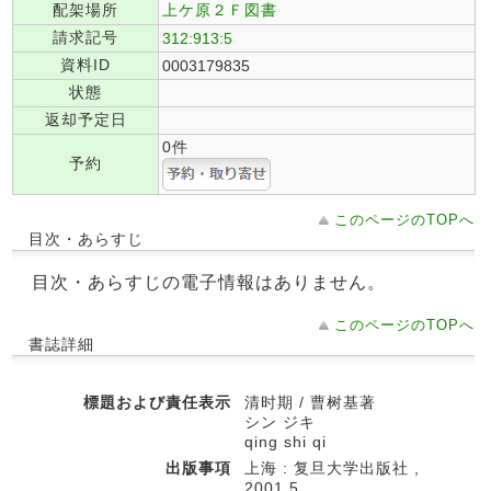
配架場所
上ケ原２Ｆ図書
請求記号
312:913:5
資料ID
0003179835
状態
返却予定日
0件
予約
このページのTOPへ
目次・あらすじ
目次・あらすじの電子情報はありません。
このページのTOPへ
書誌詳細
標題および責任表示
清时期 / 曹树基著
シン ジキ
qing shi qi
出版事項
上海 : 复旦大学出版社 ,
2001.5