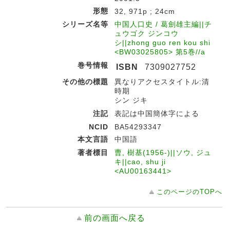
形態
32, 971p ; 24cm
シリーズ名等
中国人口史 / 葛劍雄主編||チ
ュウゴク ジンコウ
シ||zhong guo ren kou shi
<BW03025805> 第5巻//a
巻号情報
ISBN
7309027752
その他の標題
異なりアクセスタイトル:清
時期
シン ジキ
注記
表記は中国簡体字による
NCID
BA54293347
本文言語
中国語
著者標目
曹, 樹基(1956-)||ソウ, ジュ
キ||cao, shu ji
<AU00163441>
このページのTOPへ
前の画面へ戻る