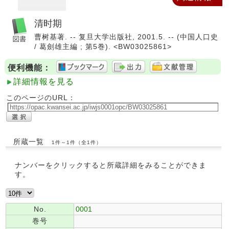
清时期
曹树基著. -- 复旦大学出版社, 2001.5. -- (中国人口史
/ 葛劍雄主編 ; 第5巻). <BW03025861>
便利機能：
詳細情報を見る
このページのURL：
所蔵一覧
1件～1件（全1件）
ナンバーをクリックすると所蔵詳細をみることができま
す。
No.
0001
巻号