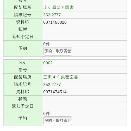
巻号
配架場所
上ケ原２Ｆ図書
請求記号
352:2777
資料ID
0071455810
状態
返却予定日
0件
予約
No.
0002
巻号
配架場所
三田４Ｆ集密図書
請求記号
352:2777
資料ID
0071474514
状態
返却予定日
0件
予約