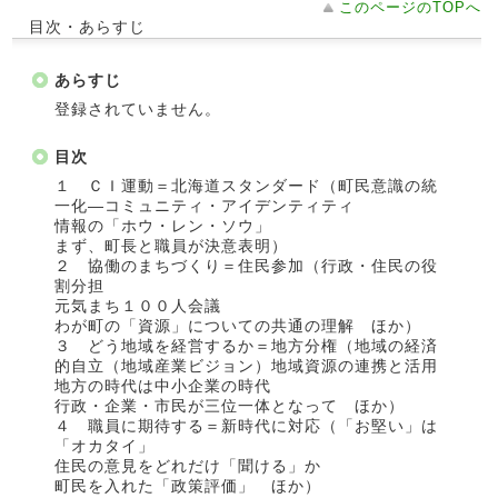
このページのTOPへ
目次・あらすじ
あらすじ
登録されていません。
目次
１ ＣＩ運動＝北海道スタンダード（町民意識の統
一化―コミュニティ・アイデンティティ
情報の「ホウ・レン・ソウ」
まず、町長と職員が決意表明）
２ 協働のまちづくり＝住民参加（行政・住民の役
割分担
元気まち１００人会議
わが町の「資源」についての共通の理解 ほか）
３ どう地域を経営するか＝地方分権（地域の経済
的自立（地域産業ビジョン）地域資源の連携と活用
地方の時代は中小企業の時代
行政・企業・市民が三位一体となって ほか）
４ 職員に期待する＝新時代に対応（「お堅い」は
「オカタイ」
住民の意見をどれだけ「聞ける」か
町民を入れた「政策評価」 ほか）