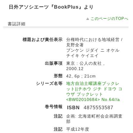
日外アソシエーツ『BookPlus』より
このページのTOPへ
書誌詳細
標題および責任表示
分権時代における地域経営 /
見野全著
ブンケン ジダイ ニ オケル
チイキ ケイエイ
出版事項
東京 : 公人の友社 ,
2000.12
形態
42, 6p ; 21cm
シリーズ名等
地方自治土曜講座ブックレ
ット||チホウ ジチ ドヨウ コ
ウザ ブックレット
<BW02010684> No.64//a
巻号情報
ISBN
4875553587
注記
企画: 北海道町村会企画調査
部
注記
平成12年度