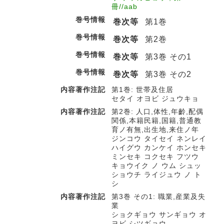
冊//aab
巻号情報
巻次等
第1巻
巻号情報
巻次等
第2巻
巻号情報
巻次等
第3巻 その1
巻号情報
巻次等
第3巻 その2
内容著作注記
第1巻: 世帯及住居
セタイ オヨビ ジュウキョ
内容著作注記
第2巻: 人口,体性,年齡,配偶
関係,本籍民籍,国籍,普通教
育ノ有無,出生地,来住ノ年
ジンコウ タイセイ ネンレイ
ハイグウ カンケイ ホンセキ
ミンセキ コクセキ フツウ
キョウイク ノ ウム シュッ
ショウチ ライジュウ ノ ト
シ
内容著作注記
第3巻 その1: 職業,産業及失
業
ショクギョウ サンギョウ オ
ヨビ シツギョウ