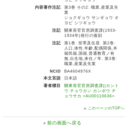
内容著作注記
第3巻 その2: 職業,産業及失
業
ショクギョウ サンギョウ オ
ヨビ シツギョウ
注記
關東長官官房調査課(1933-
1934年)発行の復刻
注記
第1巻: 世帯及住居. 第2巻:
人口,体性,年齡,配偶関係,本
籍民籍,国籍,普通教育ノ有
無,出生地,来住ノ年. 第3巻:
職業,産業及失業
NCID
BA4604976X
本文言語
日本語
著者標目
關東長官官房調査課||カント
ウ チョウカン カンボウ チ
ョウサカ <AU00110636>
このページのTOPへ
前の画面へ戻る