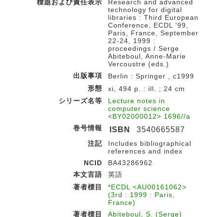
標題および責任表示
Research and advanced
technology for digital
libraries : Third European
Conference, ECDL '99,
Paris, France, September
22-24, 1999 :
proceedings / Serge
Abiteboul, Anne-Marie
Vercoustre (eds.)
出版事項
Berlin : Springer , c1999
形態
xi, 494 p. : ill. ; 24 cm
シリーズ名等
Lecture notes in
computer science
<BY02000012> 1696//a
巻号情報
ISBN
3540665587
注記
Includes bibliographical
references and index
NCID
BA43286962
本文言語
英語
著者標目
*ECDL <AU00161062>
(3rd : 1999 : Paris,
France)
著者標目
Abiteboul, S. (Serge)