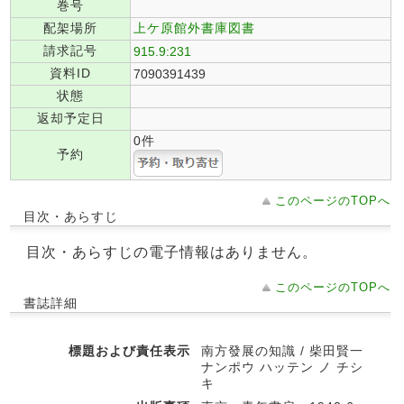
巻号
配架場所
上ケ原館外書庫図書
請求記号
915.9:231
資料ID
7090391439
状態
返却予定日
0件
予約
このページのTOPへ
目次・あらすじ
目次・あらすじの電子情報はありません。
このページのTOPへ
書誌詳細
標題および責任表示
南方發展の知識 / 柴田賢一
ナンポウ ハッテン ノ チシ
キ