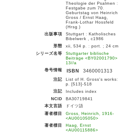
Theologie der Psalmen :
Festgabe zum 70.
Geburtstag von Heinrich
Gross / Ernst Haag,
Frank-Lothar Hossfeld
(Hrsg.)
出版事項
Stuttgart : Katholisches
Bibelwerk , c1986
形態
xii, 534 p. : port. ; 24 cm
シリーズ名等
Stuttgarter biblische
Beiträge <BY02001790>
13//a
巻号情報
ISBN
3460001313
注記
List of H. Gross's works:
p. [513]-518
注記
Includes index
NCID
BA30719841
本文言語
ドイツ語
著者標目
Gross, Heinrich, 1916-
<AU00105050>
著者標目
Haag, Ernst
<AU00115886>