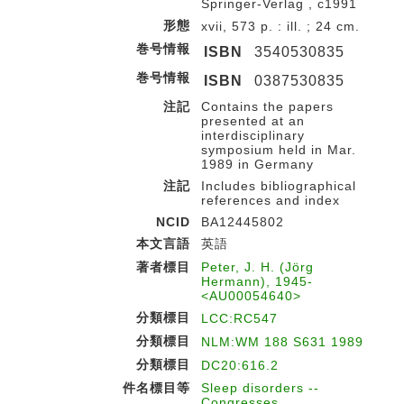
Springer-Verlag , c1991
形態
xvii, 573 p. : ill. ; 24 cm.
巻号情報
ISBN
3540530835
巻号情報
ISBN
0387530835
注記
Contains the papers
presented at an
interdisciplinary
symposium held in Mar.
1989 in Germany
注記
Includes bibliographical
references and index
NCID
BA12445802
本文言語
英語
著者標目
Peter, J. H. (Jörg
Hermann), 1945-
<AU00054640>
分類標目
LCC:RC547
分類標目
NLM:WM 188 S631 1989
分類標目
DC20:616.2
件名標目等
Sleep disorders --
Congresses