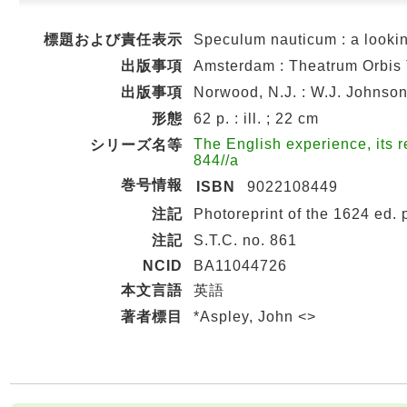
標題および責任表示
Speculum nauticum : a lookin
出版事項
Amsterdam : Theatrum Orbis
出版事項
Norwood, N.J. : W.J. Johnson
形態
62 p. : ill. ; 22 cm
The English experience, its 
シリーズ名等
844//a
巻号情報
ISBN
9022108449
注記
Photoreprint of the 1624 ed.
注記
S.T.C. no. 861
NCID
BA11044726
本文言語
英語
著者標目
*Aspley, John <>