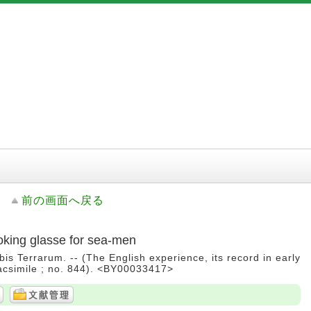
前の画面へ戻る
oking glasse for sea-men
is Terrarum. -- (The English experience, its record in early
facsimile ; no. 844). <BY00033417>