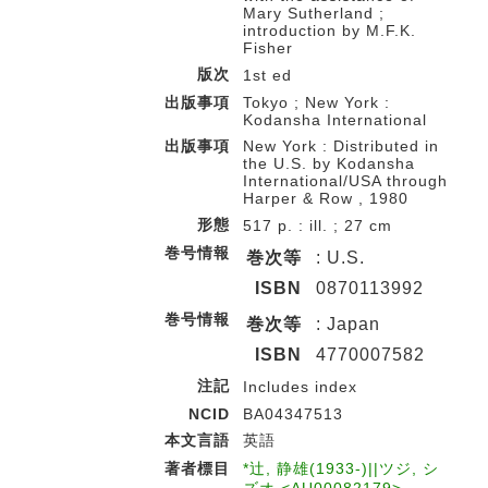
Mary Sutherland ;
introduction by M.F.K.
Fisher
版次
1st ed
出版事項
Tokyo ; New York :
Kodansha International
出版事項
New York : Distributed in
the U.S. by Kodansha
International/USA through
Harper & Row , 1980
形態
517 p. : ill. ; 27 cm
巻号情報
巻次等
: U.S.
ISBN
0870113992
巻号情報
巻次等
: Japan
ISBN
4770007582
注記
Includes index
NCID
BA04347513
本文言語
英語
著者標目
*辻, 静雄(1933-)||ツジ, シ