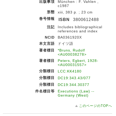
出版事項
München : F. Vahlen ,
c1987
形態
xiii, 383 p. ; 23 cm
巻号情報
ISBN
3800612488
注記
Includes bibliographical
references and index
NCID
BA0361920X
本文言語
ドイツ語
著者標目
*Bruns, Rudolf
<AU00038278>
著者標目
Peters, Egbert, 1928-
<AU00031557>
分類標目
LCC:KK4180
分類標目
DC19:343.43/077
分類標目
DC19:344.30377
件名標目等
Executions (Law) --
Germany (West)
このページのTOPへ