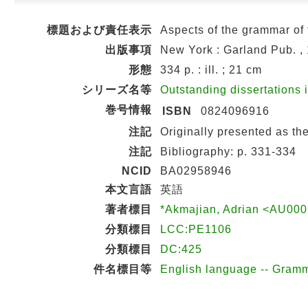
標題および責任表示
Aspects of the grammar of 
出版事項
New York : Garland Pub. ,
形態
334 p. : ill. ; 21 cm
シリーズ名等
Outstanding dissertations 
巻号情報
ISBN
0824096916
注記
Originally presented as th
注記
Bibliography: p. 331-334
NCID
BA02958946
本文言語
英語
著者標目
*Akmajian, Adrian <AU00
分類標目
LCC:PE1106
分類標目
DC:425
件名標目等
English language -- Gramm