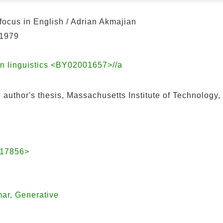
focus in English / Adrian Akmajian
 1979
in linguistics <BY02001657>//a
e author's thesis, Massachusetts Institute of Technology
017856>
ar, Generative