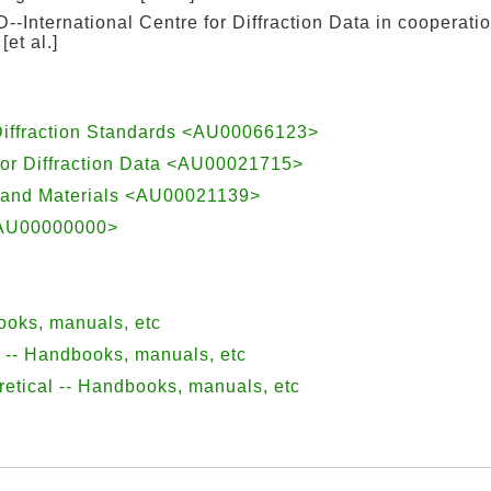
--International Centre for Diffraction Data in cooperatio
et al.]
Diffraction Standards <AU00066123>
for Diffraction Data <AU00021715>
g and Materials <AU00021139>
<AU00000000>
books, manuals, etc
s -- Handbooks, manuals, etc
retical -- Handbooks, manuals, etc