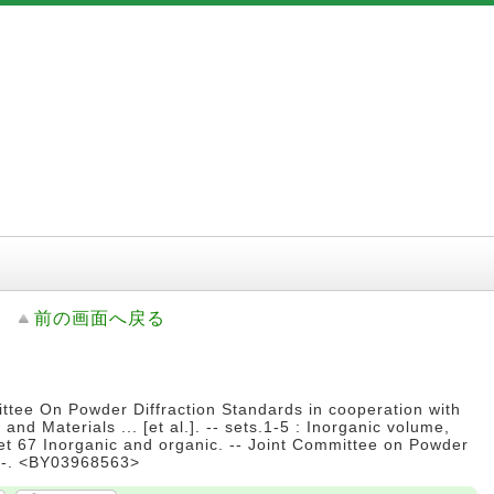
前の画面へ戻る
ttee On Powder Diffraction Standards in cooperation with
and Materials ... [et al.]. -- sets.1-5 : Inorganic volume,
et 67 Inorganic and organic. -- Joint Committee on Powder
60-. <BY03968563>