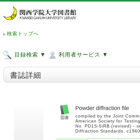
検索トップへ
目録検索 ▼
利用者サービス ▼
書誌詳細
Powder diffraction file
compiled by the Joint Commi
American Society for Testing 
No. PD1S-5iRB (revised) - s
Diffraction Standards, c19