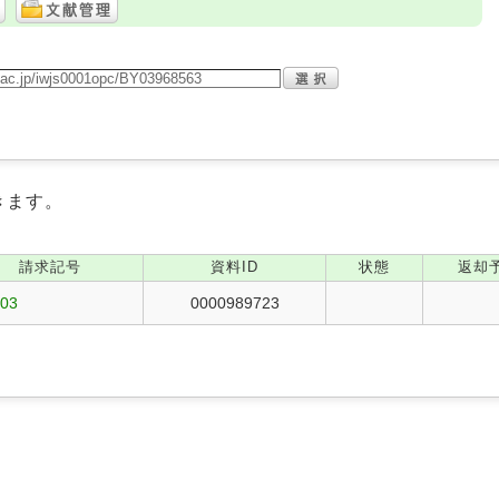
きます。
請求記号
資料ID
状態
返却
203
0000989723