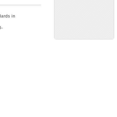
dards in
0-