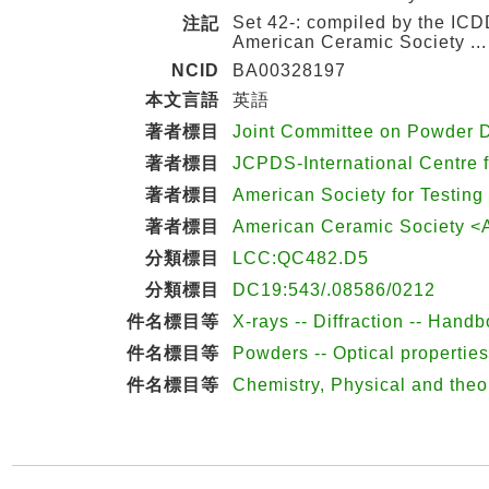
Set 42-: compiled by the ICDD
注記
American Ceramic Society ... [
NCID
BA00328197
本文言語
英語
著者標目
Joint Committee on Powder 
著者標目
JCPDS-International Centre 
著者標目
American Society for Testin
著者標目
American Ceramic Society 
分類標目
LCC:QC482.D5
分類標目
DC19:543/.08586/0212
件名標目等
X-rays -- Diffraction -- Hand
件名標目等
Powders -- Optical propertie
件名標目等
Chemistry, Physical and theo