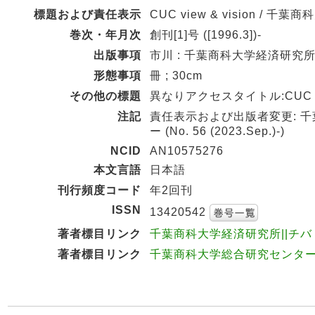
標題および責任表示
CUC view & vision / 千
巻次・年月次
創刊[1]号 ([1996.3])-
出版事項
市川 : 千葉商科大学経済研究所 ,
形態事項
冊 ; 30cm
その他の標題
異なりアクセスタイトル:CUC view
注記
責任表示および出版者変更: 千葉商
ー (No. 56 (2023.Sep.)-)
NCID
AN10575276
本文言語
日本語
刊行頻度コード
年2回刊
ISSN
13420542
著者標目リンク
千葉商科大学経済研究所||チバ シ
著者標目リンク
千葉商科大学総合研究センター||