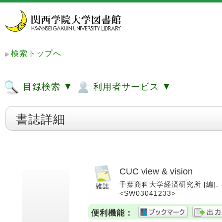
検索トップへ
目録検索 ▼
利用者サービス ▼
書誌詳細
CUC view & vision
千葉商科大学経済研究所 [編]. -- 
<SW03041233>
便利機能：