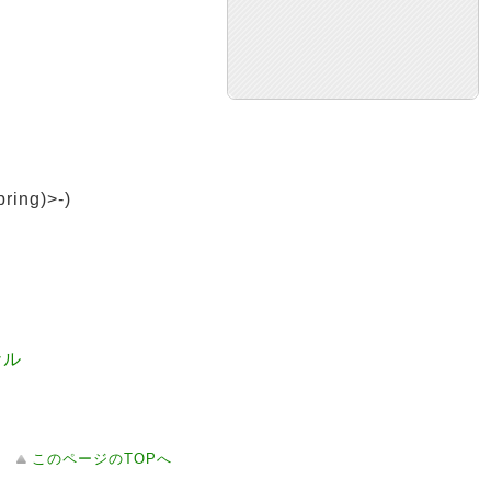
ng)>-)
ナル
このページのTOPへ