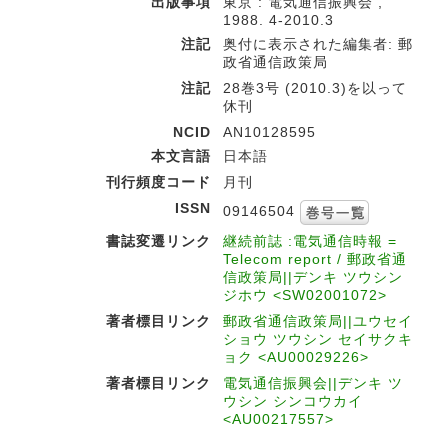
出版事項
東京 : 電気通信振興会 ,
1988. 4-2010.3
注記
奥付に表示された編集者: 郵
政省通信政策局
注記
28巻3号 (2010.3)を以って
休刊
NCID
AN10128595
本文言語
日本語
刊行頻度コード
月刊
ISSN
09146504
書誌変遷リンク
継続前誌 :電気通信時報 =
Telecom report / 郵政省通
信政策局||デンキ ツウシン
ジホウ <SW02001072>
著者標目リンク
郵政省通信政策局||ユウセイ
ショウ ツウシン セイサクキ
ョク <AU00029226>
著者標目リンク
電気通信振興会||デンキ ツ
ウシン シンコウカイ
<AU00217557>