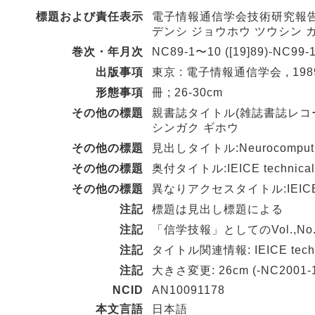
標題および責任表示
電子情報通信学会技術研究報告.
デンシ ジョウホウ ツウシン 
巻次・年月次
NC89-1〜10 ([19]89)-NC99-1
出版事項
東京 : 電子情報通信学会 , 1989
形態事項
冊 ; 26-30cm
その他の標題
親書誌タイトル(雑誌書誌レコー
シンガク ギホウ
その他の標題
見出しタイトル:Neurocomput
その他の標題
奥付タイトル:IEICE technical 
その他の標題
異なりアクセスタイトル:IEICE tech
注記
標題は見出し標題による
注記
「信学技報」としてのVol.,No.を
注記
タイトル関連情報: IEICE technica
注記
大きさ変更: 26cm (-NC2001-19
NCID
AN10091178
本文言語
日本語