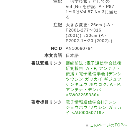
注記
「信学技報」としての
Vol.,No.を併記. A・P87-
1〜6はVol.87 No.3に当た
る
注記
大きさ変更: 26cm (-A・
P2001-277〜316
(2001))→30cm (A・
P2002-1〜20 (2002)-)
NCID
AN10060764
本文言語
日本語
書誌変遷リンク
継続前誌 :電子通信学会技術
研究報告. A・P, アンテナ・
伝播 / 電子通信学会||デンシ
ツウシン ガッカイ ギジュツ
ケンキュウ ホウコク. A・P,
アンテナ・デンパ
<SW03265336>
著者標目リンク
電子情報通信学会||デンシ
ジョウホウ ツウシン ガッカ
イ <AU00050719>
このページのTOPへ