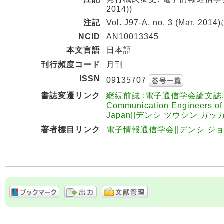
2014))
注記
Vol. J97-A, no. 3 (Mar. 2
NCID
AN10013345
本文言語
日本語
刊行頻度コード
月刊
ISSN
09135707
書誌変遷リンク
継続前誌 :電子通信学会論文誌. A / 電子通
Communication Engineers of J
Japan||デンシ ツウシン ガッカ
著者標目リンク
電子情報通信学会||デンシ ジョウ