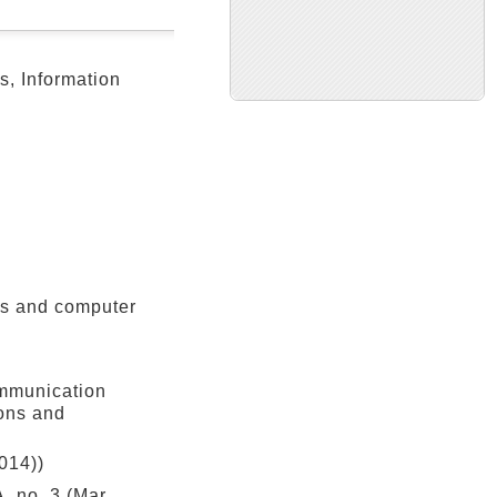
 Information
s and computer
mmunication
ons and
014))
 3 (Mar.