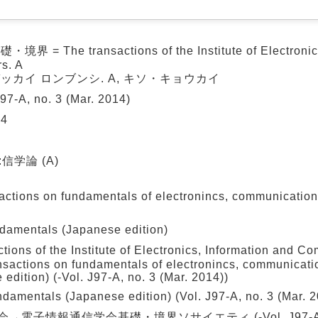
he transactions of the Institute of Electronics,
s. A
ッカイ ロンブンシ. A, キソ・キョウカイ
J97-A, no. 3 (Mar. 2014)
4
信学論 (A)
ns on fundamentals of electronincs, communication
mentals (Japanese edition)
 of the Institute of Electronics, Information and Co
sactions on fundamentals of electronincs, communicati
dition) (-Vol. J97-A, no. 3 (Mar. 2014))
entals (Japanese edition) (Vol. J97-A, no. 3 (Mar. 2
子情報通信学会基礎・境界ソサイエティ (-Vol. J97-A, no.