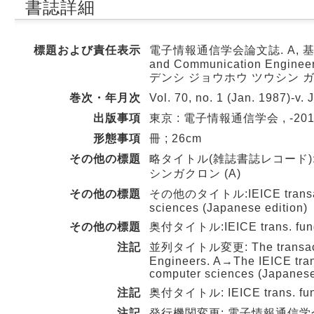
書誌詳細
標題および責任表示
電子情報通信学会論文誌. A, 基礎・境界 = T
and Communication Engineer
デンシ ジョウホウ ツウシン ガ
巻次・年月次
Vol. 70, no. 1 (Jan. 1987)-v. 
出版事項
東京 : 電子情報通信学会 , -201
形態事項
冊 ; 26cm
その他の標題
略タイトル(雑誌書誌レコード):
シンガクロン (A)
その他の標題
その他のタイトル:IEICE transactio
sciences (Japanese edition)
その他の標題
奥付タイトル:IEICE trans. funda
注記
並列タイトル変更: The transactions
Engineers. A→The IEICE tran
computer sciences (Japanese e
注記
奥付タイトル: IEICE trans. fundam
注記
発行機関変更: 電子情報通信学会→電