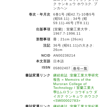
ク ケンキュウ ホウコク. ブ
ンカヘン
巻次・年月次
6巻1号 (昭42.7)-10巻5号
(昭58.11) ; 34号 (昭
59.11)-46号 (平8.11)
出版事項
[室蘭] : 室蘭工業大学 ,
1967.7-1996.11
形態事項
冊 ; 21cm (26cm)
注記
36号 (昭61.11)の大きさ:
26cm
NCID
AN00238214
本文言語
日本語
ISSN
05802407
書誌変遷リンク
継続前誌 :室蘭工業大學研究
報告 = Memoirs of the
Muroran College of
Technology / 室蘭工業大
學||ムロラン コウギョウ ダ
イガク ケンキュウ ホウコク
<SW00002783>
書誌変遷リンク
継続後誌 :室蘭工業大学紀要