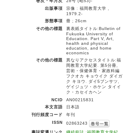
巻次・年月次
28号 (昭53)-
出版事項
宗像 : 福岡教育大学 ,
1979.2-
形態事項
冊 ; 26cm
その他の標題
裏表紙タイトル:Bulletin of
Fukuoka University of
Education. Part V, Art,
health and physical
education, and home
economics
その他の標題
異なりアクセスタイトル:福
岡教育大学紀要. 第5分冊,
芸術・保健体育・家政科編
フクオカ キョウイク ダイガ
ク キヨウ. ダイ5ブンサツ,
ゲイジュツ・ホケン タイイ
ク・カセイカヘン
NCID
AN00215831
本文言語
日本語
刊行頻度コード
年刊
ISSN
02863243
書誌変遷リンク
継続前誌 :福岡教育大学紀