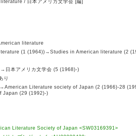
iterature / 日本アメリカ文学会 [編]
ican literature
ure (1 (1964))→Studies in American literature (2 (1
))→日本アメリカ文学会 (5 (1968)-)
)あり
can Literature society of Japan (2 (1966)-28 (1
f Japan (29 (1992)-)
can Literature Society of Japan <SW03169391>