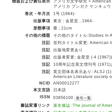
標題および責任表示
アメリカ文学研究 = American l
アメリカ ブンガク ケンキュウ
巻次・年月次
1号 (1964)-
出版事項
東京 : 金星堂 , 1964-
形態事項
冊 ; 21cm
その他の標題
その他のタイトル:Studies in Amer
注記
並列タイトル変更: American literat
注記
出版地変更あり
注記
出版者変更: 金星堂 (-4 (1967
注記
10周年記念英文増刊号 (1971
注記
英文団体名表示あり: ALSJ (1)→Ameri
American Literature society o
NCID
AN00012277
本文言語
日本語
ISSN
03856100
書誌変遷リンク
派生後誌 :The journal of Ameri