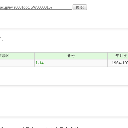
す。
架場所
巻号
年月次
1-14
1964-19