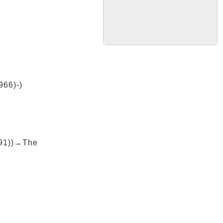
966)-)
991))→The