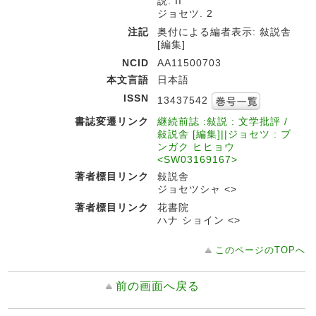
説. II
ジョセツ. 2
注記
奥付による編者表示: 敍説舎
[編集]
NCID
AA11500703
本文言語
日本語
ISSN
13437542
書誌変遷リンク
継続前誌 :敍説 : 文学批評 /
敍説舎 [編集]||ジョセツ : ブ
ンガク ヒヒョウ
<SW03169167>
著者標目リンク
敍説舎
ジョセツシャ <>
著者標目リンク
花書院
ハナ ショイン <>
このページのTOPへ
前の画面へ戻る