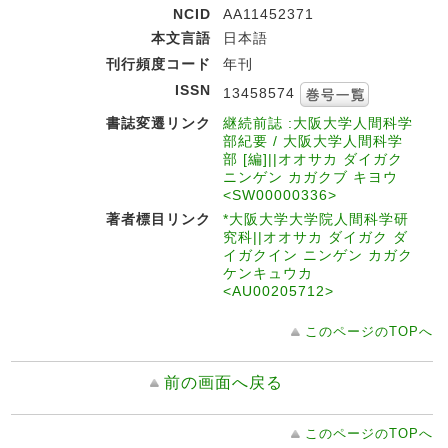
NCID
AA11452371
本文言語
日本語
刊行頻度コード
年刊
ISSN
13458574
書誌変遷リンク
継続前誌 :大阪大学人間科学
部紀要 / 大阪大学人間科学
部 [編]||オオサカ ダイガク
ニンゲン カガクブ キヨウ
<SW00000336>
著者標目リンク
*大阪大学大学院人間科学研
究科||オオサカ ダイガク ダ
イガクイン ニンゲン カガク
ケンキュウカ
<AU00205712>
このページのTOPへ
前の画面へ戻る
このページのTOPへ